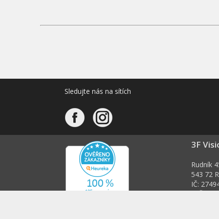
Sledujte nás na sítích
3F Visi
Rudník 4
543 72 R
IČ: 2749
DIČ: CZ
info@3fv