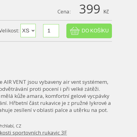
399
Cena:
Kč
Velikost:
ice AIR VENT jsou vybaveny air vent systémem,
větrávání proti pocení i při velké zátěži.
 umělá kůže amara, komfortní gelové vycpávky
í. Hřbetní část rukavice je z pružné lykrové a
huje zesílení v oblasti palce a utěrku na pot.
Vrchlabí, CZ
kosti sportovních rukavic 3F