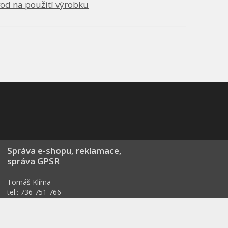
od na použití výrobku
Správa e-shopu, reklamace,
správa GPSR
Tomáš Klíma
tel.: 736 751 766
info@3fvision.cz
Formulář pro odstoupení od smlouvy