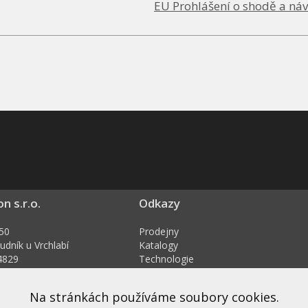
EU Prohlášení o shodě a náv
on s.r.o.
Odkazy
50
Prodejny
udník u Vrchlabí
Katalogy
4829
Technologie
27494829
Dokumenty ke stažení
Obchodní podmínky
Na stránkách používáme soubory cookies.
ision.cz
Ochrana osobních údajů