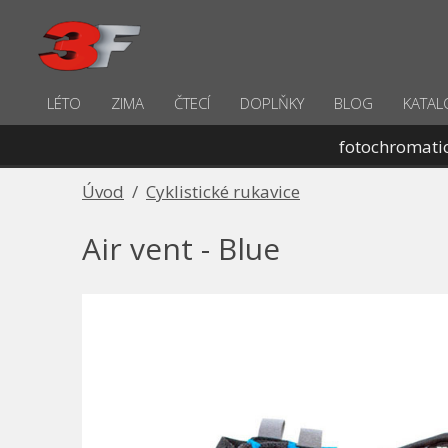
LÉTO
ZIMA
ČTECÍ
DOPLŇKY
BLOG
KATAL
fotochromati
Úvod
/
Cyklistické rukavice
Air vent - Blue