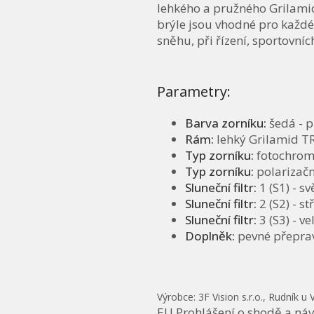
lehkého a pružného Grilamid
brýle jsou vhodné pro každéh
sněhu, při řízení, sportovních 
Parametry:
Barva zorníku:
šedá - p
Rám:
lehký Grilamid T
Typ zorníku:
fotochrom
Typ zorníku:
polarizačn
Sluneční filtr:
1 (S1) - sv
Sluneční filtr:
2 (S2) - s
Sluneční filtr:
3 (S3) - v
Doplněk:
pevné přepra
Výrobce: 3F Vision s.r.o., Rudník u 
EU Prohlášení o shodě a náv