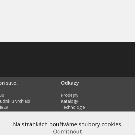
on s.r.o.
Odkazy
50
Prodejny
udník u Vrchlabí
Katalogy
4829
Technologie
27494829
Dokumenty ke stažení
Obchodní podmínky
Na stránkách používáme soubory cookies.
ision.cz
Ochrana osobních údajů
Odmítnout
y
Přihlášení pro velkoodběratele