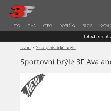
LÉTO
ZIMA
ČTECÍ
DOPLŇKY
BLOG
KATAL
fotochromati
Úvod
/
Skialpinistické brýle
Sportovní brýle 3F Avala