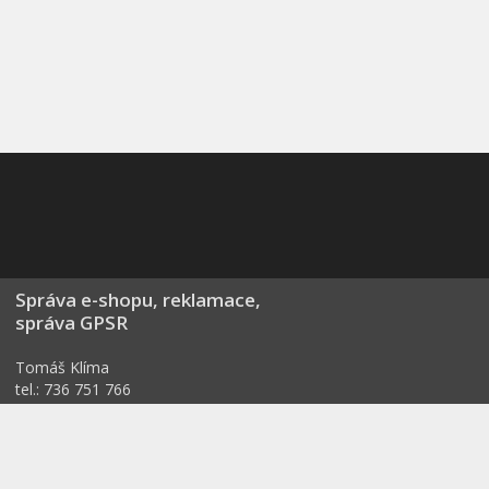
Správa e-shopu, reklamace,
správa GPSR
Tomáš Klíma
tel.: 736 751 766
info@3fvision.cz
Formulář pro odstoupení od smlouvy