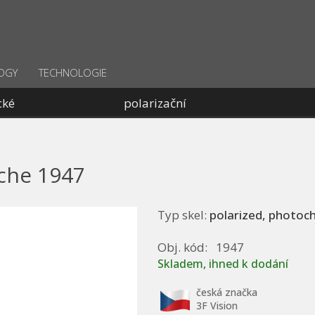
OGY
TECHNOLOGIE
cké
polarizační
nche 1947
Typ skel:
polarized, photoc
Obj. kód:
1947
Skladem, ihned k dodání
česká značka
3F Vision