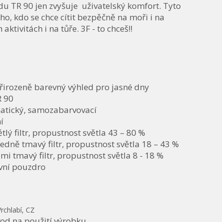
u TR 90 jen zvyšuje uživatelský komfort. Tyto
o, kdo se chce cítit bezpěčně na moři i na
aktivitách i na tůře. 3F - to chceš!!
řirozeně barevný výhled pro jasné dny
R 90
atický, samozabarvovací
í
ětlý filtr, propustnost světla 43 – 80 %
tředně tmavý filtr, propustnost světla 18 – 43 %
elmi tmavý filtr, propustnost světla 8 - 18 %
vní pouzdro
Vrchlabí, CZ
od na použití výrobku