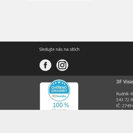
Sledujte nás na sítích
3F Visi
Rudník 4
543 72 R
IČ: 2749
DIČ: CZ
info@3fv
Kontakt