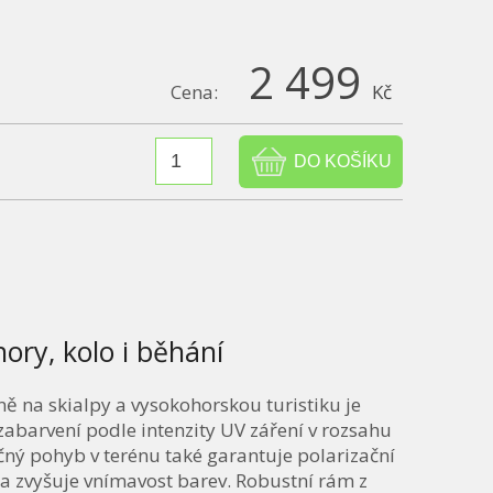
2 499
Cena:
Kč
hory, kolo i běhání
ě na skialpy a vysokohorskou turistiku je
zabarvení podle intenzity UV záření v rozsahu
pečný pohyb v terénu také garantuje polarizační
ky a zvyšuje vnímavost barev. Robustní rám z