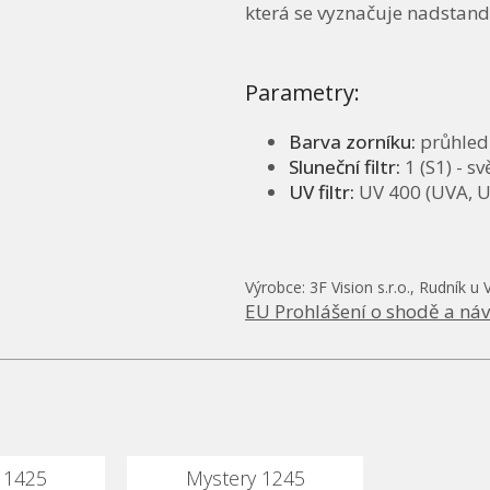
která se vyznačuje nadstand
Parametry:
Barva zorníku:
průhledn
Sluneční filtr:
1 (S1) - sv
UV filtr:
UV 400 (UVA, U
Výrobce: 3F Vision s.r.o., Rudník u 
EU Prohlášení o shodě a náv
 1425
Mystery 1245