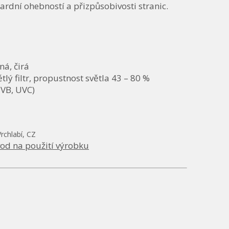
ardní ohebností a přizpůsobivosti stranic.
á, čirá
ětlý filtr, propustnost světla 43 – 80 %
VB, UVC)
Vrchlabí, CZ
od na použití výrobku