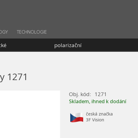
OGY
TECHNOLOGIE
cké
polarizační
ry 1271
Obj. kód:
1271
Skladem, ihned k dodání
česká značka
3F Vision