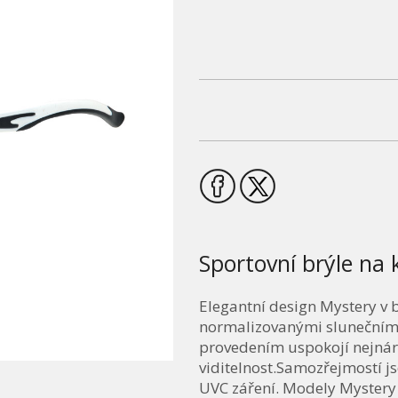
Sportovní brýle na 
Elegantní design Mystery v 
normalizovanými slunečními 
provedením uspokojí nejnáro
viditelnost.Samozřejmostí j
UVC záření. Modely Mystery 