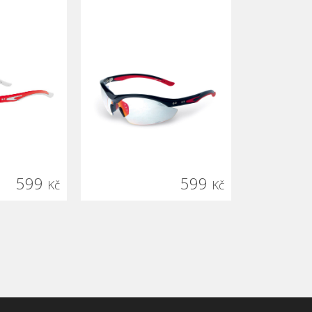
599
599
Kč
Kč