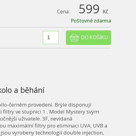
599
Cena:
Kč
Poštovné zdarma
kolo a běhání
bílo-černém provedení. Brýle disponují
filtry ve stupnici 1 . Model Mystery svým
čnější uživatele. 3F, nevídaná
sou maximální filtry pro eliminaci UVA, UVB a
jsou vyrobeny technologií double injection,