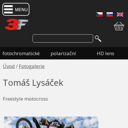
fotochromatické
polarizační
HD lens
Úvod
/
Fotogalerie
Tomáš Lysáček
Freestyle motocross